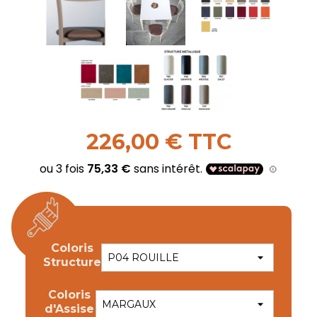
226,00 € TTC
Coloris
Structure
Coloris
d'Assise