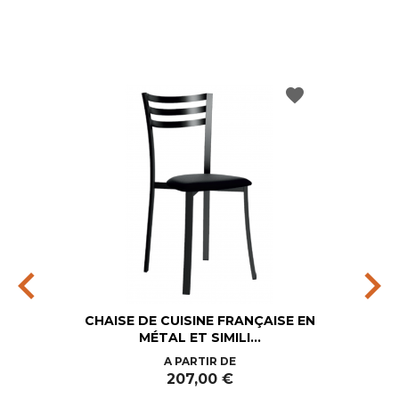
favorite
chevron_left
chevron_right
CHAISE DE CUISINE FRANÇAISE EN
MÉTAL ET SIMILI...
Prix
A PARTIR DE
207,00 €