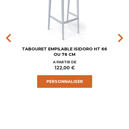
chevron_left
chevron_right
TABOURET EMPILABLE ISIDORO HT 66
OU 76 CM
Prix
A PARTIR DE
122,00 €
PERSONNALISER