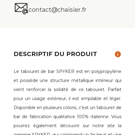
contact@chaisier.fr
DESCRIPTIF DU PRODUIT
info
Le tabouret de bar SPYKER est en polypropylène
et possède une structure métallique intérieur qui
vient renforcer la solidité de ce tabouret. Parfait
pour un usage extérieur, il est empilable et léger.
Disponible en plusieurs coloris, c'est un tabouret de
bar de fabrication qualitative 100% italienne. Vous
pourrez également découvrir sur notre site la
gamme SPYKER, qui comprend un fauteuil et une