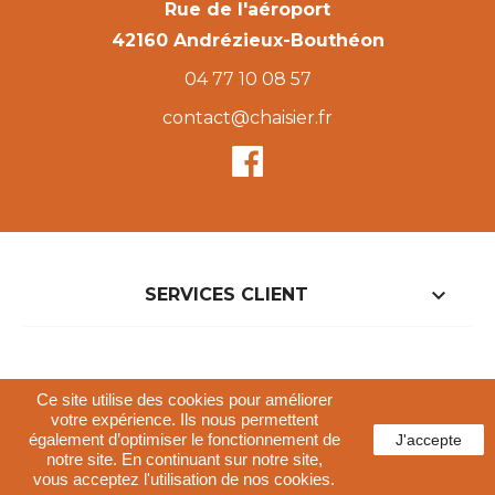
Rue de l'aéroport
42160 Andrézieux-Bouthéon
04 77 10 08 57
contact@chaisier.fr

SERVICES CLIENT

NOTRE BOUTIQUE
Ce site utilise des cookies pour améliorer
votre expérience. Ils nous permettent
également d’optimiser le fonctionnement de
J'accepte
Conditions générales de vente
notre site. En continuant sur notre site,
Politique de confidentialités
Mentions légales
vous acceptez l'utilisation de nos cookies.