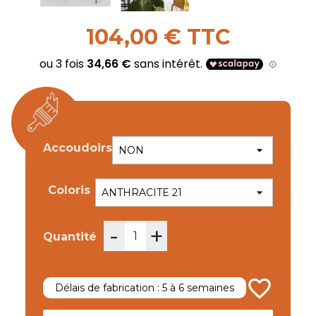
104,00 € TTC
Accoudoirs
Coloris
-
+
Quantité
favorite_border
Délais de fabrication : 5 à 6 semaines