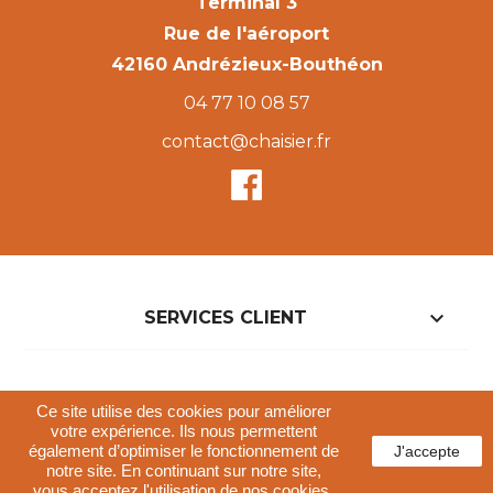
Terminal 3
Rue de l'aéroport
42160 Andrézieux-Bouthéon
04 77 10 08 57
contact@chaisier.fr

SERVICES CLIENT

Ce site utilise des cookies pour améliorer
NOTRE BOUTIQUE
votre expérience. Ils nous permettent
également d’optimiser le fonctionnement de
J'accepte
notre site. En continuant sur notre site,
Conditions générales de vente
vous acceptez l'utilisation de nos cookies.