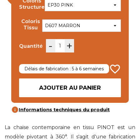
Coloris
Structure
Coloris
Tissu
-
+
Quantité
favorite_border
Délais de fabrication : 5 à 6 semaines
AJOUTER AU PANIER
info
Informations techniques du produit
La chaise contemporaine en tissu PINOT est un
modèle pivotant à 360°. Il s'agit d'une fabrication