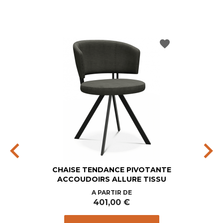
favorite
chevron_left
chevron_right
CHAISE TENDANCE PIVOTANTE
ACCOUDOIRS ALLURE TISSU
Prix
A PARTIR DE
401,00 €